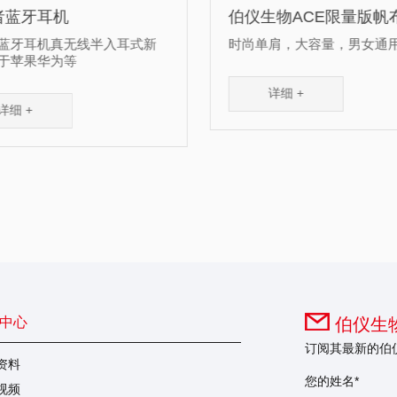
伯仪生物ACE限量版帆布包
伯仪生物ACE“万
列”钥匙扣1
时尚单肩，大容量，男女通用
创意可爱，实用性强
详细 +
详细 +
中心
伯仪生物
订阅其最新的伯
资料
您的姓名*
视频