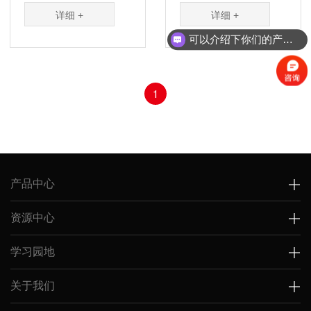
750、1,000、2,000 bp
750、1,000、1,500、
详细 +
详细 +
组成，适合 100 bp 到
2,000、3,000、5,000
2,000 bp 的 PCR 产物
bp 组成，适合 100 bp
可以介绍下你们的产品么？
或 DNA 片段的琼脂糖
到 5,000 bp 的PCR 产
凝胶电泳。其中 500 bp
物或 DNA 片段的琼脂
是指示带，显示亮带，
糖凝胶电泳。其中 500
条带浓度约为 100 ng/5
bp 是指示带，显示亮
1
μL，其余条带浓度均约
带，条带浓度约为 100
为 50 ng/5 μL。
ng/5 μL，其余条带浓度
均约为 50 ng/5 μL。
产品中心
资源中心
学习园地
关于我们