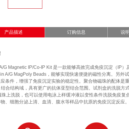
产品描述
订购信息
说
绍
ein A/G Magnetic IP/Co-IP Kit 是一款能够高效完成免
rotein A/G MagPoly Beads，能够实现快速便捷的磁性
应条件，增强了免疫沉淀实验的稳定性。聚合物磁珠的配体是重组蛋白 
IgG 结合结构域，具有更广的抗体亚型结合范围。试剂盒的洗脱方
G 磁珠上洗脱，也可以使用电泳上样缓冲液以变性条件洗脱免疫
解物、细胞分泌上清、血清、腹水等样品中抗原的免疫沉淀反应