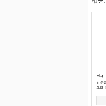
相关
Magn
血凝素 
红血
性，抗