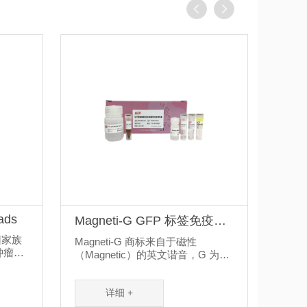
ads
Magneti-G GFP 标签免疫沉
淀/免疫共沉淀试剂盒
基因家族
Magneti-G 商标来自于磁性
肿瘤发
（Magnetic）的英文谐音，G 为高
.
聚物的汉语拼音的首字母，因...
详细 +