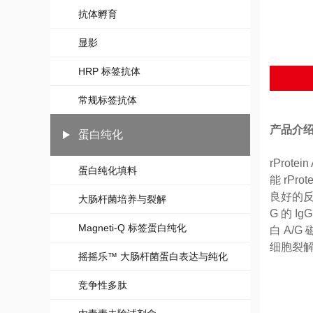
抗体孵育
显影
HRP 标签抗体
常规标签抗体
产品介
蛋白纯化
rProt
蛋白纯化填料
能 rP
良好的反
大肠杆菌培养与裂解
G 的 
Magneti-Q 标签蛋白纯化
白 A/
细胞裂
摇摇乐™ 大肠杆菌蛋白表达与纯化
竞争性多肽