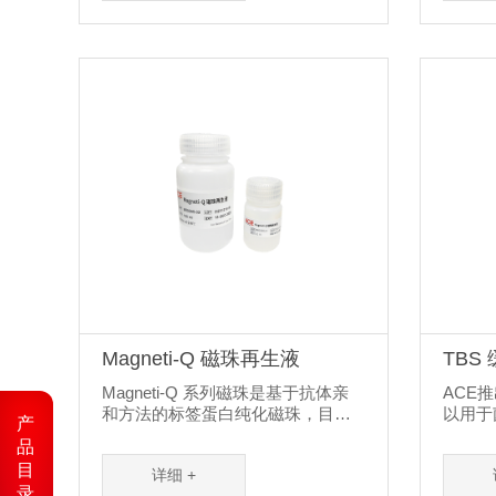
菌种成倍扩增，达到使用要求。LB
盐等组
培养基的主要成分是酵母提取物、
物的浓
蛋白胨和NaCl。其中酵母提取物为
微生物生长提供碳源和能源，蛋白
胨提供氮源，NaCl提供无机盐。
Magneti-Q 磁珠再生液
TBS
Magneti-Q 系列磁珠是基于抗体亲
ACE
和方法的标签蛋白纯化磁珠，目前
以用于
产
已有 Anti-His-tag、Anti-Myc-tag、
用的缓
品
Anti-HA-tag、Anti-DYKDDDDK-tag
1L的
目
详细 +
四种标签蛋白纯化磁珠以及配套试
成1×
录