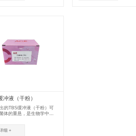
成，其胰蛋白胨和酵母提取
生物生长提供碳源和能源，
度比常规LB培养基高。
主要提供氮源，NaCl提供无
 缓冲液（干粉）
推出的TBS缓冲液（干粉）可
菌体的重悬，是生物学中常
冲液。使用时每个包装加入
ddH2O，搅拌均匀后，可配制
详细 +
的TBS缓冲液。