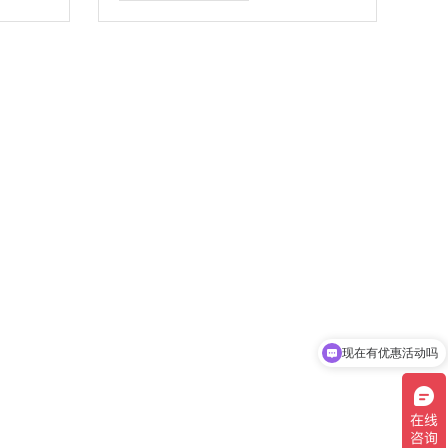
蛋白胨
机盐。
现在有优惠活动吗