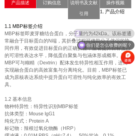
产品描述
订购信息
说明书及文献
操作视频
1.
产品介绍
引用
1.1
MBP
标签介绍
可以介绍下你们的产品么？
MBP
标签即麦芽糖结合蛋白，分子量约为
42kDa
。该标签通
常融合于目标蛋白的
N
端，其折叠过程可借助分子伴侣的协
你们是怎么收费的呢？
同作用，有效促进目标蛋白的正确折叠，显著提升目标蛋白
的可溶性表达水平，降低蛋白聚集与包涵体形成概率。同时
MBP
可与糊精（
Dextrin
）配体发生特异性相互作用，进而
实现融合蛋白的高效富集与分离纯化。目前，
MBP
标签已
成为原核表达系统中提升蛋白可溶性与纯化效率的
有效
工
具。
1.2
基本信息
物种特异性：特异性识别
MBP
标签
抗体类型：
Mouse
IgG
1
纯化方式：
P
rotein
A
标记物：辣根过氧化物酶（
HRP
）
缓冲液：
0.01M PBS
（
pH=7.4
），
50%
甘油，
0.1%