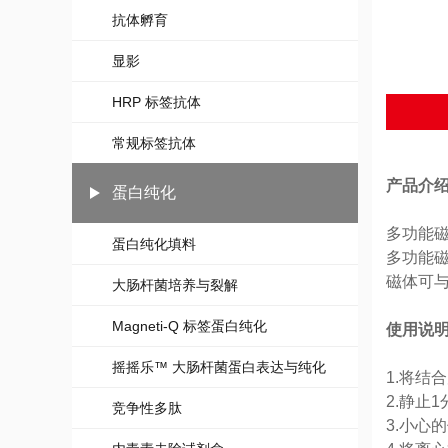
抗体孵育
显影
HRP 标签抗体
常规标签抗体
产品介
蛋白纯化
多功能磁
蛋白纯化填料
多功能
磁体可
大肠杆菌培养与裂解
Magneti-Q 标签蛋白纯化
使用说
摇摇乐™ 大肠杆菌蛋白表达与纯化
1.将结
2.静止
竞争性多肽
3.小心