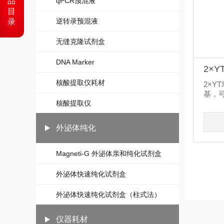
品
qPCR预混液
目
逆转录预混液
录
无缝克隆试剂盒
DNA Marker
2×Y
核酸提取仪耗材
2×Y
基，可
养基
核酸提取仪
物、..
外泌体纯化
Magneti-G 外泌体亲和纯化试剂盒
外泌体快速纯化试剂盒
外泌体快速纯化试剂盒（柱式法）
仪器耗材