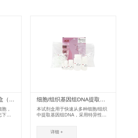
盒（离
细胞/组织基因组DNA提取试
剂盒（离心柱法）
细胞，
本试剂盒用于快速从多种细胞/组织
态下特
中提取基因组DNA，采用特异性结
取质粒
合DNA的离心吸附柱和缓冲液系统
硅基质
协同作用裂解细胞释放基因组，然
详细 +
，杂质
后选择性去除蛋白等杂质。离心吸