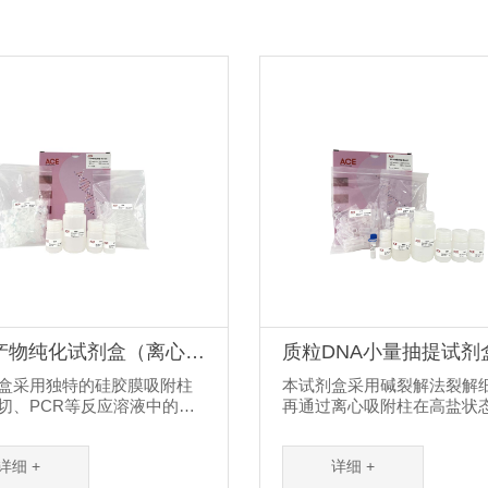
R产物纯化试剂盒（离心柱
质粒DNA小量抽提试剂
心柱法）
盒采用独特的硅胶膜吸附柱
本试剂盒采用碱裂解法裂解
切、PCR等反应溶液中的
再通过离心吸附柱在高盐状
片段，最大限度的除去反应体
异性地结合溶液中的DNA提
余的酶、dNTPS、无机盐离
DNA。离心吸附柱中采用的
详细 +
详细 +
核苷酸引物、缓冲体系等杂
膜能够高效、专一吸附DNA