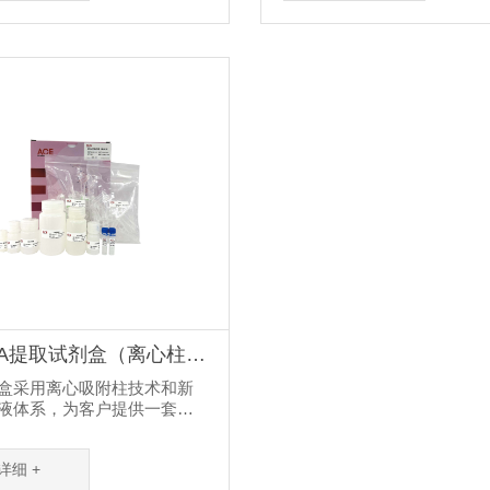
100bp-10kb DNA片段，回
蛋白质及其他细胞内容物被
达到80%以上，每个离心吸
到快速纯化质粒DNA的目的
次可吸附的DNA量为30μg。
作DNA的浓缩和纯化。使用
盒回收的DNA可适用于各种
作，包括PCR、测序、连
化、文库筛选、体外翻译实
NA提取试剂盒（离心柱
盒采用离心吸附柱技术和新
液体系，为客户提供一套从
织、植物组织、培养细胞、
纯化完整、高质量总 RNA。
详细 +
采用独特的缓冲液系统，快