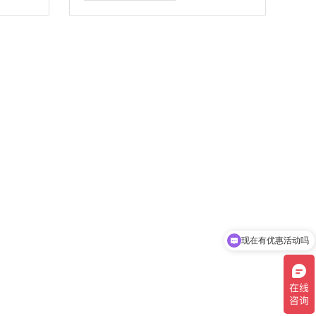
去除达
附柱中选用的硅基质材料为新型材
。
料，可以高效、专一吸附DNA，最
大限度的去除杂蛋白以及细胞中其
他的有机化合物。
现在有优惠活动吗