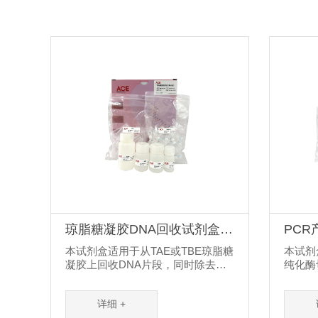
琼脂糖凝胶DNA回收试剂盒
PC
（离心柱法）
法）
本试剂盒适用于从TAE或TBE琼脂糖
本试剂
凝胶上回收DNA片段，同时除去蛋
纯化酶
白质、其他有机化合物、无机盐离
DNA
子及寡核苷酸引物等杂质。采用特
系后多
详细 +
殊的吸附膜和独特的缓冲液系统，
子及寡