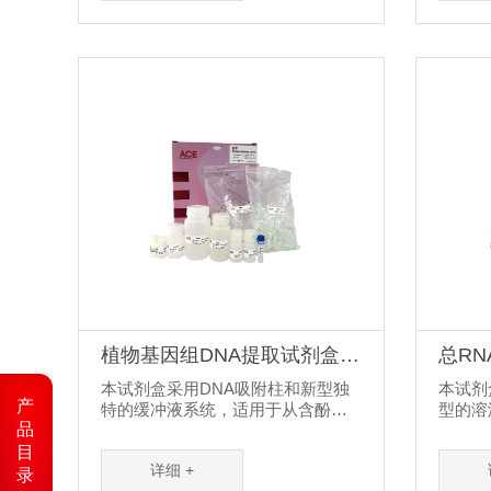
选择性的吸附核酸分子，可回收
质，回收
100bp-30kb大小的片段，回收率可
收率可
达80%以上。使用本试剂盒回收的
附柱每
DNA可适用于各种常规操作，包括
也可用
酶切、PCR、测序、连接、转化、
本试剂
文库筛选和体外翻译等实验。
常规操
接、转
验。
植物基因组DNA提取试剂盒
总R
（离心柱法）
法）
本试剂盒采用DNA吸附柱和新型独
本试剂
产
特的缓冲液系统，适用于从含酚
型的溶
品
类、多糖类和酶抑制物的植物样本
动物组
中快速简单地提取基因组DNA。离
细菌中
目
详细 +
心吸附柱中采用的硅基质材料为新
试剂盒
录