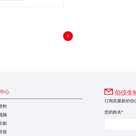
细胞，沉淀蛋白，高效专一
分子，再经 DNA 酶 I 处理
因组 DNA，最终得到纯度
整性好的总 RNA。可用于
CR、Real-Time PCR、芯片分
rthern 杂交等多种下游实
1
中心
伯仪生物
订阅其最新的伯
资料
您的姓名*
视频
文献
答疑