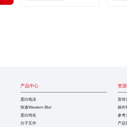
型材料，高效、专一吸附DNA，可
速裂解
有效去除杂质蛋白。
吸附核酸
去除基
高，完
RT-P
析、No
验。
产品中心
资源
蛋白电泳
宣传
快速Western Blot
操作
蛋白纯化
参考
分子互作
产品