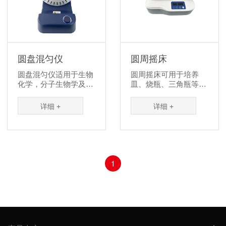
圆盘混匀仪
圆周摇床
圆盘混匀仪适用于生物
圆周摇床可用于培养
化学，分子生物学及临
皿、烧瓶、三角瓶等的
床诊断应用领域。可对
持续摇匀，是细菌重
1.5 至 50mL 试管内的
悬、溶解性研究、细菌
详细 +
详细 +
样品进行温和而有效的
及酵母培养、提取过
混匀，应用于免疫沉
程、洗脱过程，诊断检
淀、血液抗凝、乳胶比
测、杂交、通用混匀、
浊诊断、化学分析、生
印迹 & 洗脱等应用的理
物试剂混合、常规试
想选择。
验、液体处理、水质和
1
环境监测，药物和食品
分析、液体培养等应用
领域。