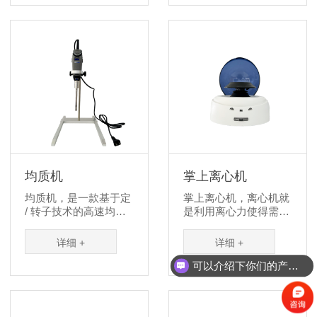
合、常规试验、液体处
理、水质和环境监测，
理、水质和环境监测，
药物和食品分析、液体
药物和食品分析、液体
培养等应用领域不可缺
培养等应用领域。
少的设备。
均质机
掌上离心机
均质机，是一款基于定
掌上离心机，离心机就
/ 转子技术的高速均质
是利用离心力使得需要
机仪器，专为在液体中
分离的不同物料得到加
快速均质、乳化、悬浮
速分离的机器。用于核
详细 +
详细 +
或者破碎生物样品而设
酸提取、蛋白纯化、细
计，包括动物组织，细
胞制备等多种应用中对
可以介绍下你们的产品么？
胞，细菌，酵母，植物
生物样品进行快速预处
样品等。根据样品体积
理。
大小选用不同的分散