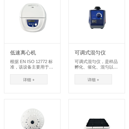
头，可适用
0.1mL~250mL 的样品
体积。
低速离心机
可调式混匀仪
根据 EN ISO 12772 标
可调式混匀仪，是样品
准，该设备主要用于临
孵化、催化、混匀以及
床医学、生物化学、免
保存等反应过程理想的
疫学、血站等领域，是
自动化工具。
详细 +
详细 +
实验室中用于离心沉淀
的常规仪器。