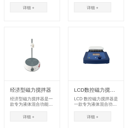
具有过热保护功能，可
度控制，过热保护功
容纳多种加热模块适配
能，可容纳多种加热模
详细 +
详细 +
各种试管以满足不同实
块适配各种试管以满足
验室的需求。
不同实验室的需求。
经济型磁力搅拌器
LCD数控磁力搅拌
器
经济型磁力搅拌器是一
LCD 数控磁力搅拌器是
款专为液体混合功能定
一款专为液体混合功能
制的实验室仪器，设计
定制的实验室仪器，设
可靠，搅拌强劲，并配
计可靠，搅拌强劲，是
详细 +
详细 +
有电极支架，从而成为
化学分析、生物试剂混
化学分析、生物试剂混
合、常规试验、液体处